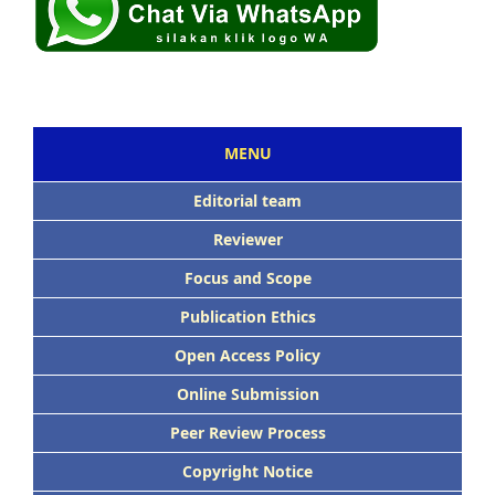
MENU
Editorial team
Reviewer
Focus and Scope
Publication Ethics
Open Access Policy
Online Submission
Peer Review Process
Copyright Notice