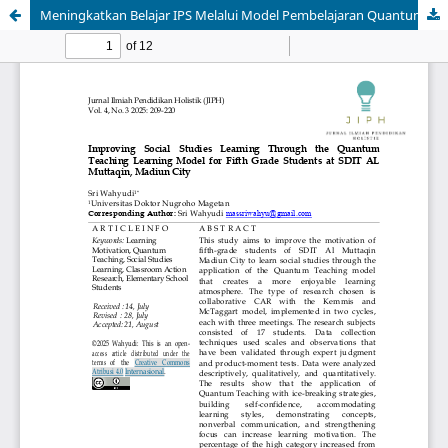
Meningkatkan Belajar IPS Melalui Model Pembelajaran Quantum Teaching Siswa Kelas V SDIT AL Muttaqin Kota Madiun