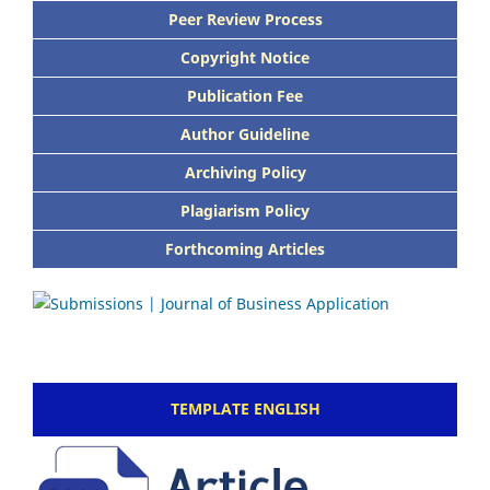
Peer Review Process
Copyright Notice
Publication Fee
Author Guideline
Archiving Policy
Plagiarism Policy
Forthcoming Articles
TEMPLATE ENGLISH