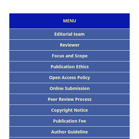
MENU
Editorial team
Reviewer
Focus and Scope
Publication Ethics
Open Access Policy
Online Submission
Peer Review Process
Copyright Notice
Publication Fee
Author Guideline