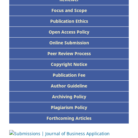
Focus and Scope
Publication Ethics
Open Access Policy
Online Submission
Peer Review Process
Copyright Notice
Publication Fee
Author Guideline
Archiving Policy
Plagiarism Policy
Forthcoming Articles