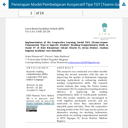
Penerapan Model Pembelajaran Kooperatif Tipe TGT (Teams-Games-Tournament) Untuk Meningkatkan Kemampuan Pemahaman Membaca Siswa Kelas IV SD Negeri Segugus 01 Kecamatan Jiwan Kabupaten Madiun Tahun Ajaran 2023/2024